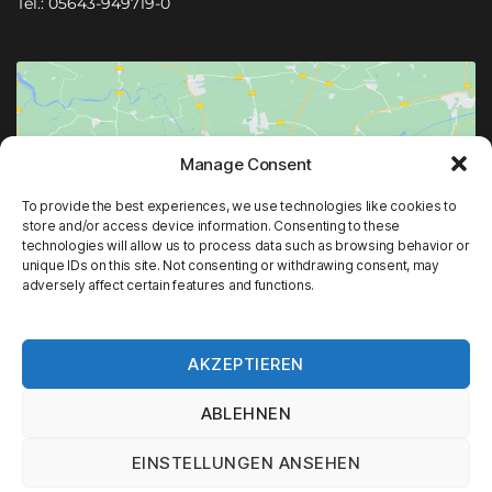
Tel.: 
05643-949719-0
Manage Consent
Klicke auf "Ich stimme zu", um Google maps
To provide the best experiences, we use technologies like cookies to
zu aktivieren
store and/or access device information. Consenting to these
technologies will allow us to process data such as browsing behavior or
ICH STIMME ZU
unique IDs on this site. Not consenting or withdrawing consent, may
adversely affect certain features and functions.
AKZEPTIEREN
ABLEHNEN
EINSTELLUNGEN ANSEHEN